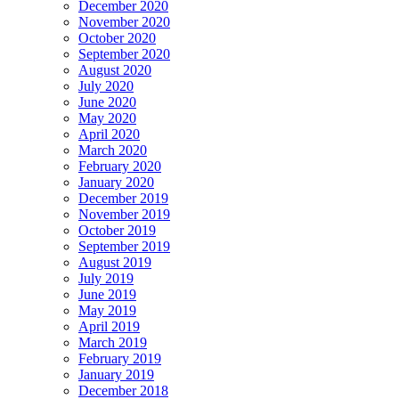
December 2020
November 2020
October 2020
September 2020
August 2020
July 2020
June 2020
May 2020
April 2020
March 2020
February 2020
January 2020
December 2019
November 2019
October 2019
September 2019
August 2019
July 2019
June 2019
May 2019
April 2019
March 2019
February 2019
January 2019
December 2018