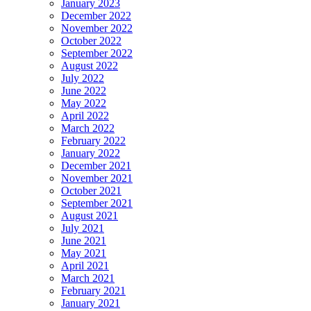
January 2023
December 2022
November 2022
October 2022
September 2022
August 2022
July 2022
June 2022
May 2022
April 2022
March 2022
February 2022
January 2022
December 2021
November 2021
October 2021
September 2021
August 2021
July 2021
June 2021
May 2021
April 2021
March 2021
February 2021
January 2021