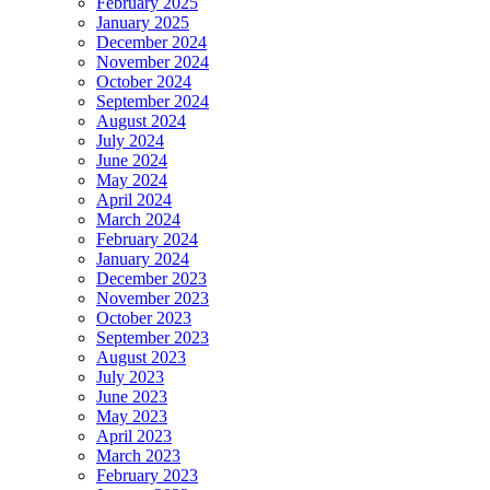
February 2025
January 2025
December 2024
November 2024
October 2024
September 2024
August 2024
July 2024
June 2024
May 2024
April 2024
March 2024
February 2024
January 2024
December 2023
November 2023
October 2023
September 2023
August 2023
July 2023
June 2023
May 2023
April 2023
March 2023
February 2023