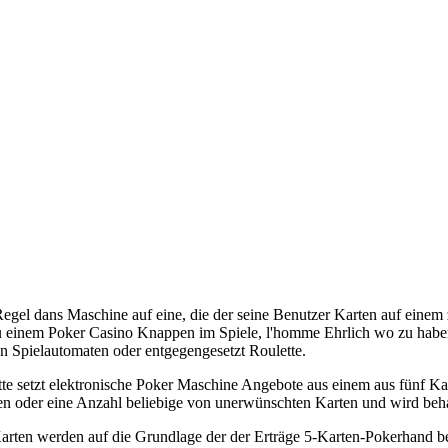
Regel dans Maschine auf eine, die der seine Benutzer Karten auf einem
 zu einem Poker Casino Knappen im Spiele, l'homme Ehrlich wo zu haben 
 Spielautomaten oder entgegengesetzt Roulette.
tte setzt elektronische Poker Maschine Angebote aus einem aus fünf 
en oder eine Anzahl beliebige von unerwünschten Karten und wird beh
arten werden auf die Grundlage der der Erträge 5-Karten-Pokerhand be